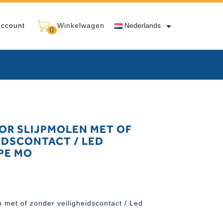

account
Winkelwagen
Nederlands
0
OR SLIJPMOLEN MET OF
IDSCONTACT / LED
PE MO
 met of zonder veiligheidscontact / Led