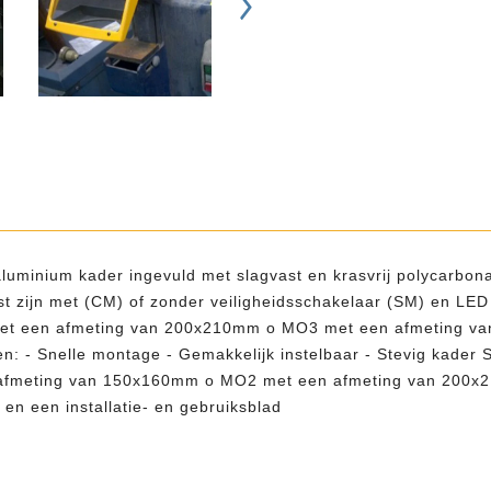
luminium kader ingevuld met slagvast en krasvrij polycarbona
t zijn met (CM) of zonder veiligheidsschakelaar (SM) en LED v
t een afmeting van 200x210mm o MO3 met een afmeting van
en: - Snelle montage - Gemakkelijk instelbaar - Stevig kader S
n afmeting van 150x160mm o MO2 met een afmeting van 20
 en een installatie- en gebruiksblad