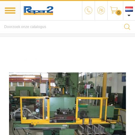
0

MENU