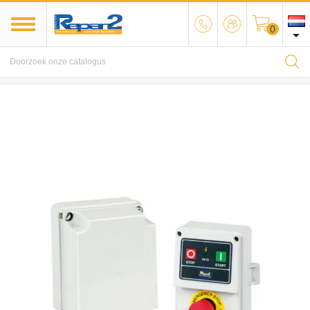
0

MENU