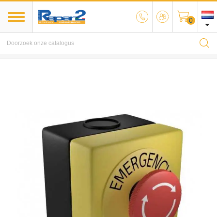
0

MENU