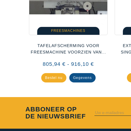
FREESMACHINES
RTIKALE
TAFELAFSCHERMING VOOR
EX
..
FREESMACHINE VOORZIEN VAN...
SIN
,69 €
805,94 € - 916,10 €
ens
Bestel nu
Gegevens
ABBONEER OP
DE NIEUWSBRIEF