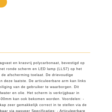
gvast en krasvrij polycarbonaat, bevestigd op
p het ronde scherm en LED lamp (LLS7) op het
n de afscherming toelaat. De drievoudige
n deze laatste. De articuleerbare arm kan links
iliging van de gebruiker te waarborgen. Dit
ater en olie. Het scherm is verkrijgbaar in
x400mm kan ook bekomen worden. Voordelen: -
ap zeer gemakkelijk correct in te stellen via de
baar via gasveer Specificaties: - Articuleerbare