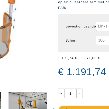
op articuleerbare arm met dr
FAB/L
Bevestigingszijde
Scherm
1 191,74 € - 1 271,66 €
€ 1.191,74