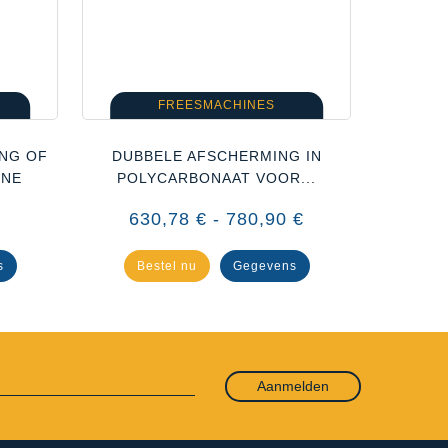
FREESMACHINES
ING OF
DUBBELE AFSCHERMING IN
BESCHE
INE
POLYCARBONAAT VOOR...
S
630,78 € - 780,90 €
1 13
s
Bestel nu
Gegevens
Be
Aanmelden