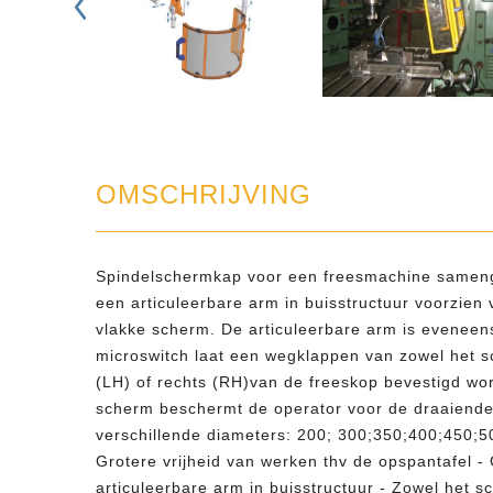
OMSCHRIJVING
Spindelschermkap voor een freesmachine samenges
een articuleerbare arm in buisstructuur voorzie
vlakke scherm. De articuleerbare arm is eveneens
microswitch laat een wegklappen van zowel het sc
(LH) of rechts (RH)van de freeskop bevestigd word
scherm beschermt de operator voor de draaiende s
verschillende diameters: 200; 300;350;400;450
Grotere vrijheid van werken thv de opspantafel - 
articuleerbare arm in buisstructuur - Zowel het s