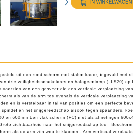
IN WINKELWAGEN
teld uit een rond scherm met stalen kader, ingevuld met sla
n van drie veiligheidsschakelaars en halogeenlamp (LLS20) o
 voorzien van een gasveer die een verticale verplaatsing va
herm als van de arm toe evenals de verticale verplaatsing va
en en is verstelbaar in tal van posities om een perfecte beve
pindel en het snijgereedschap alsook tegen spaanders, koelw
;500 en 600mm Een vlak scherm (FC) met als afmetingen 600
Grote zichtbaarheid naar het snijgereedschap toe - Beschermk
cherm als de arm zijn weg te klappen - Arm verticaal verplaats