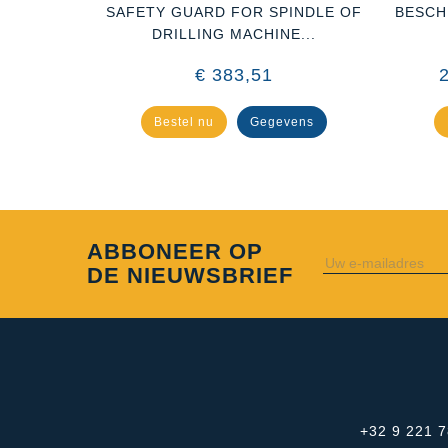
 SPINDEL
SAFETY GUARD FOR SPINDLE OF
BESCH
DRILLING MACHINE...
82 €
€ 383,51
ens
Bestel nu
Gegevens
ABBONEER OP
DE NIEUWSBRIEF
+32 9 221 7