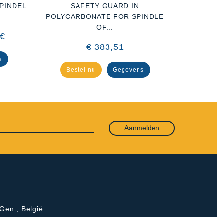
PINDEL
SAFETY GUARD IN
BESCHER
POLYCARBONATE FOR SPINDLE
OF...
 €
27
€ 383,51
s
Be
Bestel nu
Gegevens
Aanmelden
Gent, België