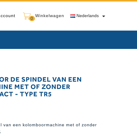

account
Winkelwagen
Nederlands
0
R DE SPINDEL VAN EEN
NE MET OF ZONDER
ACT - TYPE TR5
l van een kolomboormachine met of zonder
5