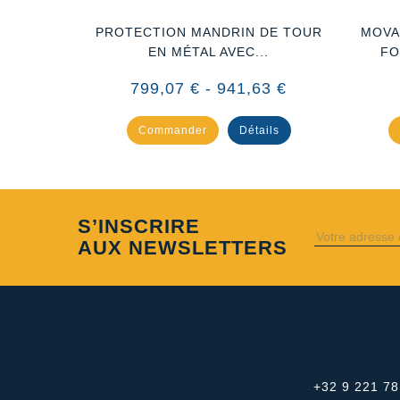
SANTE
PROTECTION MANDRIN DE TOUR
MOVA
N...
EN MÉTAL AVEC...
FO
,89 €
799,07 € - 941,63 €
ails
Commander
Détails
S’INSCRIRE
AUX NEWSLETTERS
+32 9 221 78