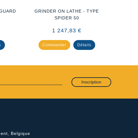
 GUARD
GRINDER ON LATHE - TYPE
LED LI
SPIDER 50
1 247,83 €
s
Commander
Détails
Co
Inscription
ent, Belgique